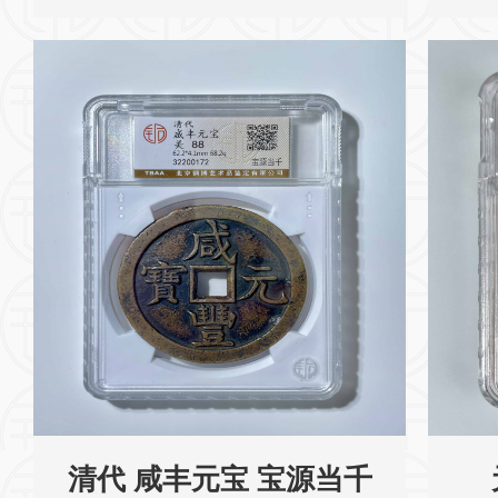
清代 咸丰元宝 宝源当千