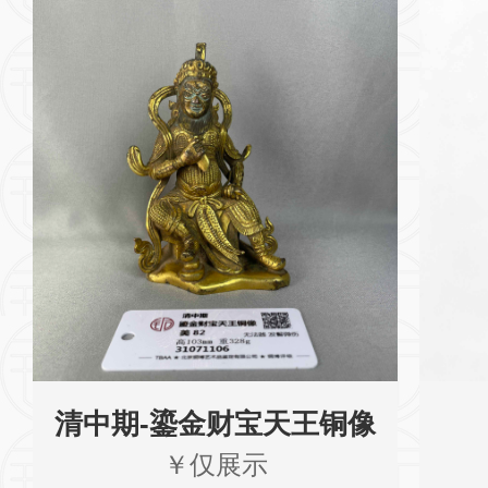
清中期-鎏金财宝天王铜像
￥仅展示