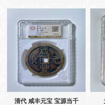
清代 咸丰元宝 宝源当千