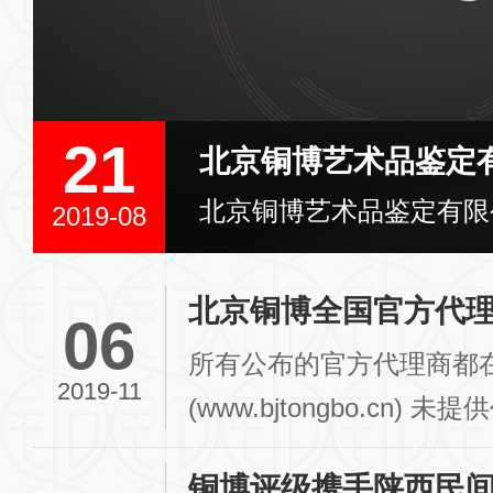
21
...
北京铜博艺术品鉴定
2019-08
北京铜博全国官方代
06
所有公布的官方代理商都
2019-11
(www.bjtongbo.cn
我们上传。 可提...
铜博评级携手陕西民间