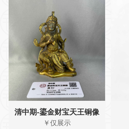
清中期-鎏金财宝天王铜像
￥仅展示