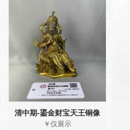
清中期-鎏金财宝天王铜像
￥仅展示