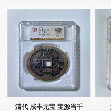
清代 咸丰元宝 宝源当千